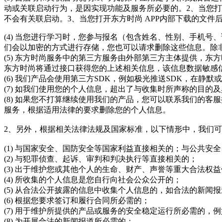
动或关联启动行为，是因实现功能及服务所必要的。2、当您打
不会有关联启动。3、当您打开东方时尚 APP内部下载的文件后
(4) 当您进行学习时，您参与报名（包含姓名、性别、手机
们会以加密的方式进行存储，您也可以请求删除这些信息。除
(5) 东方时尚服务中的第三方服务由外部第三方主体提供，
东方时尚将通过接口获得您的上述相关信息，该信息数据敏感
(6) 我们产品会使用第三方SDK，例如极光推送SDK，在静
(7) 如我们使用您的个人信息，超出了与收集时所声称的目
(8) 如果您不打算继续使用我们的产品，您可以联系我们的
服务，根据适用法律的要求删除您的个人信息。
2、另外，根据相关法律法规及国家标准，以下情形中，我们
(1) 与国家安全、国防安全等国家利益直接相关的；与公共
(2) 与犯罪侦查、起诉、审判和判决执行等直接相关的；
(3) 出于维护您或其他个人的生命、财产、声誉等重大合法权
(4) 所收集的个人信息是您自行向社会公众公开的；
(5) 从合法公开披露的信息中收集个人信息的，如合法的新闻
(6) 根据您要求签订和履行合同所必需的；
(7) 用于维护所提供的产品或服务的安全稳定运行所必需的，
(8) 为开展合法的新闻报道所必需的；