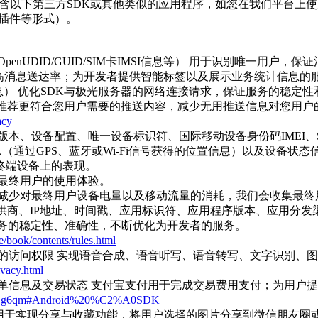
会包含以下第三方SDK或其他类似的应用程序，如您在我们平台上
、插件等形式）。
AID/UAID/OpenUDID/GUID/SIM卡IMSI信息等） 用于
高消息送达率；为开发者提供智能标签以及展示业务统计信息的
信息） 优化SDK与极光服务器的网络连接请求，保证服务的稳定
息推荐更符合您用户需要的推送内容，减少无用推送信息对您用
acy
、设备配置、唯一设备标识符、国际移动设备身份码IMEI、SIM
备位置信息（通过GPS、蓝牙或Wi-Fi信号获得的位置信息）以及设
终端设备上的表现。
最终用户的使用体验。
，减少对最终用户设备电量以及移动流量的消耗，我们会收集最终
服务提供商、IP地址、时间戳、应用标识符、应用程序版本、应用分
服务的稳定性、准确性，不断优化为开发者的服务。
de/book/contents/rules.html
的访问权限 实现语音合成、语音听写、语音转写、文字识别、
ivacy.html
单信息及交易状态 支付宝支付用于完成交易费用支付；为用户
pen/01g6qm#Android%20%C2%A0SDK
择图片 用于实现分享与收藏功能，将用户选择的图片分享到微信朋友