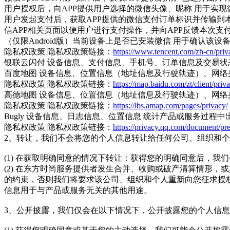
用户授权后，向APP提供用户选择的微信头像、昵称 用于实现
用户发起支付后，获取APP提供的微信支付订单标识并传输到本
信APP相关页面以便用户进行支付操作，并向APP反馈本次支
（仅限Android版）当前设备上是否已安装微信 用于确认该设
隐私权政策 隐私权政策链接：
https://www.tencent.com/zh-cn/priv
银联云闪付 设备信息、支付信息、手机号、订单信息及交易状
百度地图 设备信息、位置信息（地址信息及行驶轨迹）、网络
隐私权政策 隐私权政策链接：
https://map.baidu.com/zt/client/priv
高德地图 设备信息、位置信息（地址信息及行驶轨迹）、网络
隐私权政策 隐私权政策链接：
https://lbs.amap.com/pages/privacy/
Bugly 设备信息、日志信息、位置信息 统计产品或服务过
隐私权政策 隐私权政策链接：
https://privacy.qq.com/document/
2、转让，我们不会将您的个人信息转让给任何公司、组织和
(1) 在获取明确同意的情况下转让：获得您的明确同意后，我
(2) 在东方时尚服务提供者发生合并、收购或破产清算情形
的约束，否则我们将要求该公司、组织和个人重新向您征求授
信息用于与产品或服务无关的其他用途。
3、公开披露，我们仅会在以下情况下，公开披露您的个人信