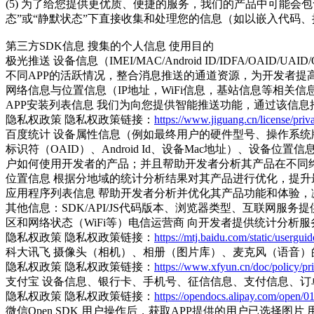
(5) 为了给您提供更优质、便捷的服务，我们的产品中可能
态”或“静默状态”下直接收集和处理您的信息（如以嵌入代码
第三方SDK信息 搜集的个人信息 使用目的
极光推送 设备信息（IMEI/MAC/Android ID/IDFA/O
不同APP的活跃情况，整合消息推送的通道资源，为开发者提
网络信息与位置信息（IP地址，WiFi信息，基站信息等相关
APP安装列表信息 我们为向您提供智能推送功能，通过该信
隐私权政策 隐私权政策链接：
https://www.jiguang.cn/license/priv
百度统计 设备属性信息（例如最终用户的硬件型号、操作系统版本
标识符（OAID）、Android Id、设备Mac地址）、设
户如何使用开发者的产品；并且帮助开发者分析其产品在不同
位置信息 根据分地域的统计分析结果对其产品进行优化，提升
应用程序列表信息 帮助开发者分析并优化其产品功能和体验
其他信息：SDK/API/JS代码版本、浏览器类型、互联网
区和网络状态（WiFi等）电信运营商 向开发者提供统计分析
隐私权政策 隐私权政策链接：
https://mtj.baidu.com/static/usergui
科大讯飞 摄像头（相机）、相册（图片库）、麦克风（语音）
隐私权政策 隐私权政策链接：
https://www.xfyun.cn/doc/policy/pr
支付宝 设备信息、银行卡、手机号、征信信息、支付信息、订
隐私权政策 隐私权政策链接：
https://opendocs.alipay.com/o
微信Open SDK 用户操作后，获取APP提供的用户已选