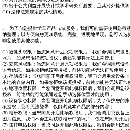
(9) 出于公共利益开展统计或学术研究所必要，且其对外提
(10) 法律法规规定的其他情形。
3、为了向您提供学车产品与/或服务，我们可能需要使用您
纳整理，以方便向您更加系统、完整、透明地呈现。您可以选
响您使用其他功能。
(1) 摄像头权限：当您同意开启此项权限后，我们会调用您
照片。如果您拒绝该项授权，前述功能将无法正常使用；
(2) 麦克风权限：当您同意开启此项权限后，我们会调用您
语音信息。如果您拒绝该项授权，前述功能将无法正常使用；
(3) 存储权限：当您同意开启此项权限后，我们会调用您设
本地的存储内容。如果您拒绝该项授权，前述功能将无法正常
(4) 地理位置权限：当您同意开启此项权限后，我们会调用
授权，前述功能可能须通过您手动选择位置才能使用；
(5) 设备状态权限：当您同意开启此项权限后，为了保护您
项授权，您将无法登录，仅能浏览本产品的部分内容；
(6) 相册权限：当您同意开启此项权限后，我们会调用您设
图片信息。我们不会主动获取相册中的照片，仅在您同意开启
(7) 拨打电话权限：当您同意开启此项权限后，我们会调用