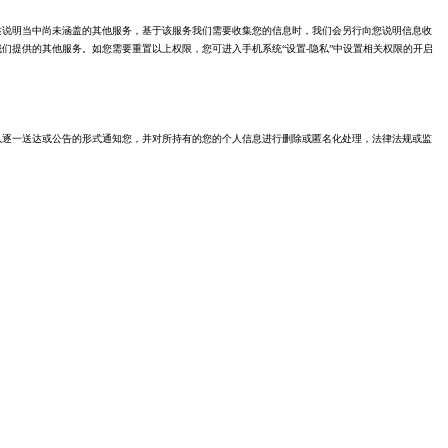
述说明当中尚未涵盖的其他服务，基于该服务我们需要收集您的信息时，我们会另行向您说明信息收
提供的其他服务。如您需要重置以上权限，您可进入手机系统“设置-隐私”中设置相关权限的开启
以逐一送达或公告的形式通知您，并对所持有的您的个人信息进行删除或匿名化处理，法律法规或监