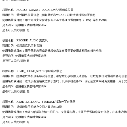
权限名称：ACCESS_COARSE_LOCATION 访问粗略位置
调用目的：通过网络位置信息（例如基站和WLAN）获取大致地理位置信息
使用场景或目的：用于完成安全保障服务及基于地理位置的服务（LBS）等相关功能
是否询问: 使用相应功能时弹窗询问
是否可以关闭权限: 是
权限名称：RECORD_AUDIO 麦克风
调用目的：使用麦克风录制音频
使用场景或目的：用于帮助您完成音视频信息发布等需要使用该权限的相关功能
是否询问: 使用相应功能时弹窗询问
是否可以关闭权限: 是
权限名称：READ_PHONE_STATE 读取电话状态
调用目的：提供读取手机设备标识等信息，请您放心该权限无法监听、获取您的任何通话内容与信息
使用场景或目的：读取设备通话状态和识别码，识别手机设备ID，保证运营商网络免流服务，用于
是否询问: 使用相应功能时弹窗询问
是否可以关闭权限: 是
权限名称：READ_EXTERNAL_STORAGE 读取外置存储器
调用目的：提供读取手机储存空间内数据的功能
使用场景或目的：允许App读取存储中的图片、文件等内容，主要用于帮助您发布信息，在本地记录
是否询问: 使用相应功能时弹窗询问
是否可以关闭权限: 是