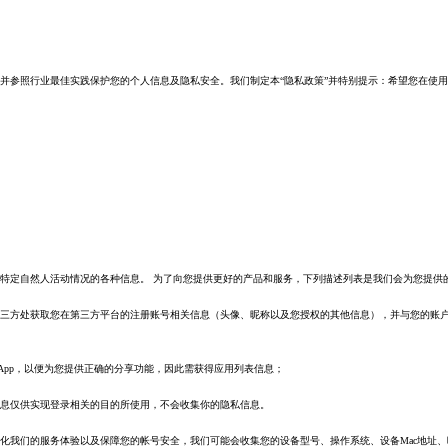
并参照行业最佳实践保护您的个人信息及隐私安全。我们制定本“隐私政策”并特别提示：希望您在使
特定自然人活动情况的各种信息。 为了向您提供更好的产品和服务，下列描述列表是我们会为您提供
三方处获取您在第三方平台的注册账号相关信息（头像、昵称以及您授权的其他信息），并与您的账户
App，以便为您提供正确的分享功能，因此需获得应用列表信息；
息仅供实现登录相关的目的所使用，不会收集你的隐私信息。
服务体验以及保障您的帐号安全，我们可能会收集您的设备型号、操作系统、设备Mac地址、唯一设备标识符