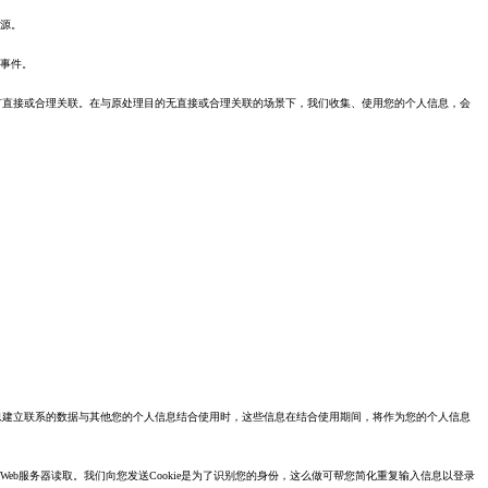
来源。
全事件。
有直接或合理关联。在与原处理目的无直接或合理关联的场景下，我们收集、使用您的个人信息，会
息建立联系的数据与其他您的个人信息结合使用时，这些信息在结合使用期间，将作为您的个人信息
的Web服务器读取。我们向您发送Cookie是为了识别您的身份，这么做可帮您简化重复输入信息以登录