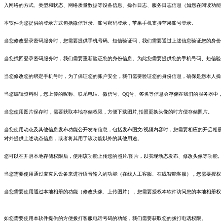
入网络的方式、类型和状态、网络质量数据等设备信息、操作日志、服务日志信息（如您在阅读功能
本软件为您提供的登录方式包括微信登录、账号密码登录，苹果手机支持苹果账号登录。
当您修改登录密码服务时，您需要提供手机号码、短信验证码，我们需要通过上述信息验证您的身份
当您找回登录密码服务时，我们需要重新验证您的身份信息。为此您需要提供您的手机号码、短信验
当您修改您的绑定手机号时，为了保证您的账户安全，我们需要验证您的身份信息，确保是您本人操
当您编辑资料时，您上传的昵称、联系电话、微信号、QQ号、签名等信息会存储在我们的服务器中
当您使用图片保存时，需要获取本地存储权限，方便下载图片,拍照更换头像的时方便存储照片。
当您使用动态及其他信息发布功能公开发布信息，包括发布图文/视频内容时，您需要相应的开启相
对外提供上述动态信息，或者将其用于该功能以外的其他用途。
您可以在开启本地存储权限后，使用该功能上传您的照片/图片，以实现动态发布、修改头像等功能
当您需要使用通过麦克风设备来进行语音输入的功能（在线人工客服、在线智能客服），您需要授权
当您需要使用通过本地相册的功能（修改头像、上传图片），您需要授权本软件访问您的本地相册权
如您需要使用本软件提供的方便拨打客服电话号码的功能，我们需要获取您的拨打电话权限。