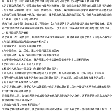
用、服务日志。我们可能会将您的设备信息或电话号码与您的【义乌货源网】帐号相关联。
b.为了预防恶意程序、保障服务安全与提升浏览体验，我们会收集安装的应用信息或正在运行的进
c.为了分析应用新增、激活、留存、性能等统计性指标，我们可能会调用剪切板对相关统计信息进
d.我们可能使用您的账户信息、设备信息、服务日志信息以及我们关联公司、合作方在获得您授权
2.3 收集、使用个人信息目的变更
请您了解，随着我们业务的发展，可能会对【义乌货源网】的功能和提供的服务有所调整变化。原则
再次按照法律法规及国家标准的要求以页面提示、交互流程、协议确认方式另行向您进行告知说明，
2.4 征得授权同意的例外
请您理解，在下列情形中，根据法律法规及相关国家标准，我们收集和使用您的个人信息不必事先征
a.与我们履行法律法规规定的义务相关的；
b.与国家安全、国防安全直接相关的；
c.与公共安全、公共卫生、重大公共利益直接相关的；
d.与刑事侦查、起诉、审判和判决执行等直接相关的；
e.出于维护您或他人的生命、财产等重大合法权益但又很难得到本人授权同意的；
f.您自行向社会公众公开的个人信息；
g.根据个人信息主体要求签订和履行合同所必需的；
h.从合法公开披露的信息中收集的您的个人信息的，如合法的新闻报道、政府信息公开等渠道；
i.用于维护软件及相关服务的安全稳定运行所必需的，例如发现、处置软件及相关服务的故障；
j.为开展合法的新闻报道所必需的；
k.为学术研究机构，基于公共利益开展统计或学术研究所必要，且对外提供学术研究或描述的结果
l.法律法规规定的其他情形。
特别提示您注意，如信息无法单独或结合其他信息识别到您的个人身份，其不属于法律意义上您的个
按照本隐私政策处理与保护。
3 我们如何使用 Cookie 和同类技术
为实现您联机体验的需求，使您获得更轻松的访问体验。我们会在您的计算机或移动设备上发送一个或多个名为