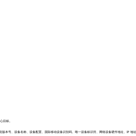
心目标。
统版本号、设备名称、设备配置、国际移动设备识别码、唯一设备标识符、网络设备硬件地址、IP 地