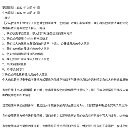
更新日期：2022 年 08月 04 日
生效日期：2022 年 08月 24 日
1 概述
【义乌货源网】深知个人信息对您的重要性，您的信任对我们非常重要，我们将按照法律法规的规定
本隐私政策将帮助您了解以下内容：
1、我们收集哪些信息，以及我们对这些信息的使用方式
2、我们如何使用 Cookie 和同类技术
3、我们接入的第三方及我们如何共享、转让、公开披露您的个人信息
4、我们如何保存及保护您的个人信息
5、您如何访问和管理自己的信息
6、我们如何处理未成年人的个人信息
7、本政策如何更新
8、如何联系我们
2 我们如何收集和使用您的个人信息
个人信息是指以电子或者其他方式记录的能够单独或者与其他信息结合识别特定自然人身份或者反映
当您注册【义乌货源网】账户时，您需要授权您的微信用于注册账户，我们可能会根据您的授权从第
围内使用您的相关信息。
当您在使用我们的服务时，若您想分享您喜欢的内容至第三方App，我们需要判断是否安装了第三方
在你使用第三方帐号进行登录时，我们会将为实现登录所必需的信息在剪切板中写入与读取。这些信
当您使用本软件提供的服务时，为保障您正常使用我们的服务，维护我们服务的正常运行，改进及优化我们的