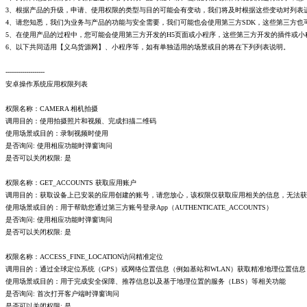
3、根据产品的升级，申请、使用权限的类型与目的可能会有变动，我们将及时根据这些变动对列表
4、请您知悉，我们为业务与产品的功能与安全需要，我们可能也会使用第三方SDK，这些第三方也
5、在使用产品的过程中，您可能会使用第三方开发的H5页面或小程序，这些第三方开发的插件或
6、以下共同适用【义乌货源网】、小程序等，如有单独适用的场景或目的将在下列列表说明。
-------------------
安卓操作系统应用权限列表
权限名称：CAMERA 相机拍摄
调用目的：使用拍摄照片和视频、完成扫描二维码
使用场景或目的：录制视频时使用
是否询问: 使用相应功能时弹窗询问
是否可以关闭权限: 是
权限名称：GET_ACCOUNTS 获取应用账户
调用目的：获取设备上已安装的应用创建的账号，请您放心，该权限仅获取应用相关的信息，无法获
使用场景或目的：用于帮助您通过第三方账号登录App（AUTHENTICATE_ACCOUNTS）
是否询问: 使用相应功能时弹窗询问
是否可以关闭权限: 是
权限名称：ACCESS_FINE_LOCATION访问精准定位
调用目的：通过全球定位系统（GPS）或网络位置信息（例如基站和WLAN）获取精准地理位置信息
使用场景或目的：用于完成安全保障、推荐信息以及基于地理位置的服务（LBS）等相关功能
是否询问: 首次打开客户端时弹窗询问
是否可以关闭权限: 是