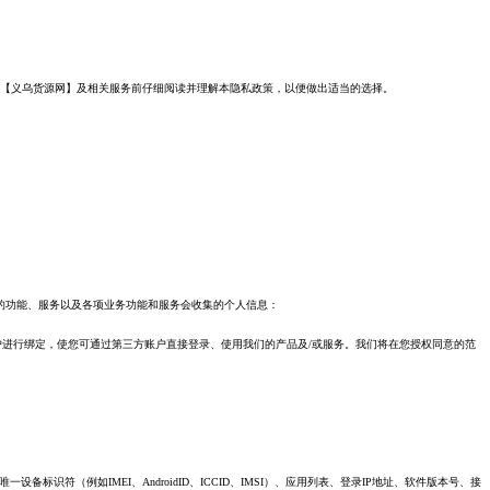
用【义乌货源网】及相关服务前仔细阅读并理解本隐私政策，以便做出适当的选择。
的功能、服务以及各项业务功能和服务会收集的个人信息：
进行绑定，使您可通过第三方账户直接登录、使用我们的产品及/或服务。我们将在您授权同意的范
（例如IMEI、AndroidID、ICCID、IMSI）、应用列表、登录IP地址、软件版本号、接