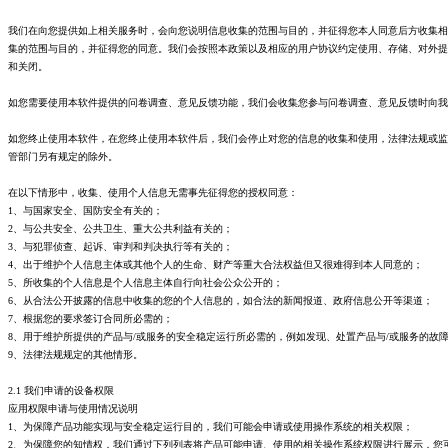
我们在向您提供如上相关服务时，会向您说明信息收集的范围与目的，并征得您本人同意后方收集相
集的范围与目的，并征得您的同意。我们会按照本政策以及相应的用户协议约定使用、存储、对外提
和关闭。
如您需要使用本软件提供的问卷调查、意见反馈功能，我们会收集您参与问卷调查、意见反馈时向我
如您终止使用本软件，在您终止使用本软件后，我们会停止对您的信息的收集和使用，法律法规或监
管部门另有规定的除外。
在以下情形中，收集、使用个人信息无需事先征得您的授权同意：
1、与国家安全、国防安全有关的；
2、与公共安全、公共卫生、重大公共利益有关的；
3、与犯罪侦查、起诉、审判和判决执行等有关的；
4、出于维护个人信息主体或其他个人的生命、财产等重大合法权益但又很难得到本人同意的；
5、所收集的个人信息是个人信息主体自行向社会公众公开的；
6、从合法公开披露的信息中收集的您的个人信息的，如合法的新闻报道、政府信息公开等渠道；
7、根据您的要求签订合同所必需的；
8、用于维护所提供的产品与/或服务的安全稳定运行所必需的，例如发现、处置产品与/或服务的故
9、法律法规规定的其他情形。
2.1 我们申请的设备权限
应用权限申请与使用情况说明
1、为保障产品功能实现与安全稳定运行目的，我们可能会申请或使用操作系统的相关权限；
2、为保障您的知情权，我们通过下列列表将产品可能申请、使用的相关操作系统权限进行展示，您