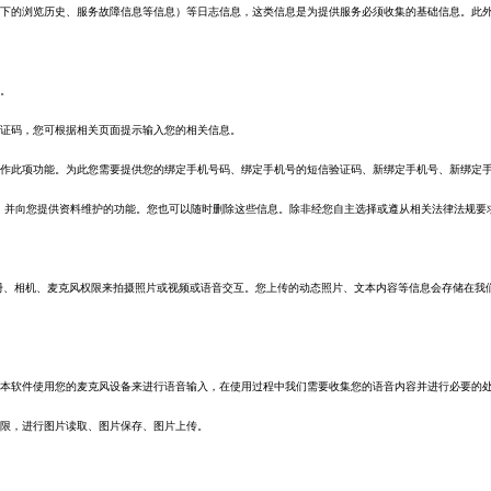
下的浏览历史、服务故障信息等信息）等日志信息，这类信息是为提供服务必须收集的基础信息。此
。
证码，您可根据相关页面提示输入您的相关信息。
作此项功能。为此您需要提供您的绑定手机号码、绑定手机号的短信验证码、新绑定手机号、新绑定
，并向您提供资料维护的功能。您也可以随时删除这些信息。除非经您自主选择或遵从相关法律法规要
册、相机、麦克风权限来拍摄照片或视频或语音交互。您上传的动态照片、文本内容等信息会存储在我
。
本软件使用您的麦克风设备来进行语音输入，在使用过程中我们需要收集您的语音内容并进行必要的
限，进行图片读取、图片保存、图片上传。