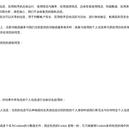
程信息、应用程序的总体运行、使用情况与频率、应用崩溃情况、总体安装使用情况、性能数据、应用
行归因分析，请您放心，我们不会收集您的隐私信息。
或依法可以共享的信息，用于判断账户安全、应用程序启动活跃与活动、进行身份验证、检测及防范安
上，当新功能或服务与我们当前提供的功能或服务相关时，收集与使用的个人信息将与原处理目的具
并征得您的同意。
得您的授权同意：
时，对结果中所包含的个人信息进行去标识化处理的；
人信息；当您的信息可以单独或结合其他信息识别到您的个人身份时或我们将无法与任何特定个人信
Cookies的小数据文件，指定给您的Cookie 是唯一的，它只能被将Cookies发布给您的域中